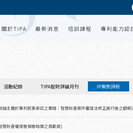
關於TIPA
最新消息
培訓課程
專利能力認
活動紀錄
TIPA智財評論月刊
IP案例評析
：辯論主義於專利民事訴訟之實踐：智慧財產案件審理法修正施行後之觀察)
：智慧財產權侵害損害賠償之貢獻度)