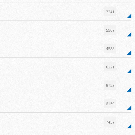
7241
5967
4588
6221
9753
8159
7457