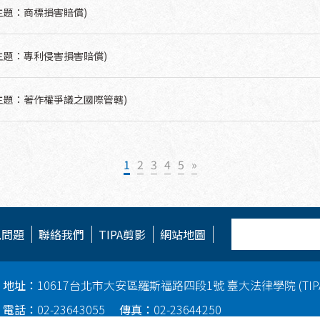
主題：商標損害賠償)
主題：專利侵害損害賠償)
主題：著作權爭議之國際管轄)
1
2
3
4
5
»
見問題
聯絡我們
TIPA剪影
網站地圖
地址：
10617台北市大安區羅斯福路四段1號 臺大法律學院 (TI
電話：
02-23643055
傳真：
02-23644250