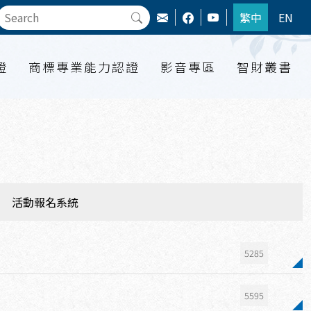
繁中
EN
證
商標專業能力認證
影音專區
智財叢書
活動報名系統
5285
5595