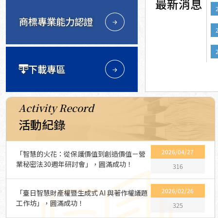
最新消息
商標專業能力認證
下載專區
Activity Record
活動紀錄
2026/04/27
「智慧的火花：從保護價值到創造價值－營
業秘密法30週年研討會」，圓滿成功！
316
2026/02/26
「臺日智慧財產權暨生成式 AI 與著作權議題
工作坊」，圓滿成功！
325