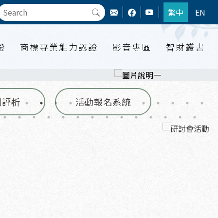
繁中
EN
證
商標專業能力認證
影音專區
智財叢書
例評析
活動報名系統