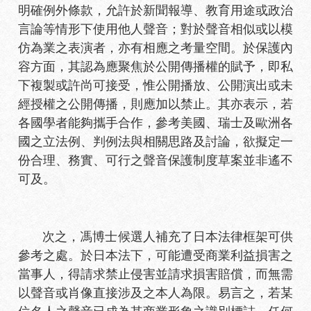
明確例外條款，允許於新聞報導、教育用途或政治
言論等情形下使用他人聲音；對於聲音相似或以模
仿為業之表演者，亦有相應之考量空間。於保護內
容方面，其認為應聚焦於公開傳播權的賦予，即私
下複製或許尚可接受，惟公開播放、公開演出或未
經授權之公開傳播，則應加以禁止。其亦表示，若
各國學者能夠攜手合作，參考美國、瑞士及歐洲各
國之立法例、判例法與相關思路及討論，欲擬定一
份合理、務實、可行之聲音保護制度草案並非遙不
可及。
次之，馮博士候選人補充了日本法律框架可供
參考之處。於日本法下，可能遭受商業利益損害之
當事人，得請求禁止侵害並請求損害賠償，而無需
以聲音或肖像直接涉及之本人為限。易言之，若某