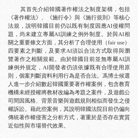
其首先介紹韓國著作權法之制度架構，包括
《著作權法》、《施行令》與《施行規則》等核心
法規，說明韓國目前仍以既有制度因應AI侵權問
題，尚未建立專屬AI訓練之例外制度。於與AI相
關之重要條文方面，其分析了合理使用（fair use）
四要素之判斷，及要求AI須以合法方式取得與瀏
覽著作之相關規範。由於韓國目前並無專屬AI訓
練例外規定，AI開發者仍須依據既有合理使用原
則，個案判斷資料利用行為是否合法。馮博士候選
人進一步介紹數起韓國重要著作權案例，包含教育
機構未經授權將教材改編為考題之案件，及遊戲公
司間因風格、背景音樂與遊戲規則相似而發生之侵
權訴訟。藉此些案例，其說明韓國法院目前仍偏向
傳統著作權侵害之分析方式，著重於是否存在實質
近似性與市場替代效果。