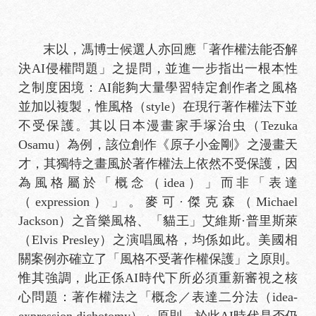
末以，馮博士候選人亦回應「著作權法能否解
決AI侵權問題」之提問，並進一步指出一根本性
之制度困境：AI能夠大量學習特定創作者之風格
並加以複製，惟風格（style）在現行著作權法下並
不受保護。其以日本漫畫家手塚治虫（Tezuka
Osamu）為例，該位創作《原子小金剛》之漫畫天
才，其獨特之畫風於著作權法上依然不受保護，因
為風格屬於「概念（idea）」而非「表達
（expression）」。麥可·傑克森（Michael
Jackson）之音樂風格、「貓王」艾維斯·普里斯萊
（Elvis Presley）之演唱風格，均係如此。美國相
關案例亦確立了「風格不受著作權保護」之原則。
惟其強調，此正係AI時代下所必須重新審視之核
心問題：著作權法之「概念／表達二分法（idea-
expression dichotomy）」原則，於此AI時代是否仍