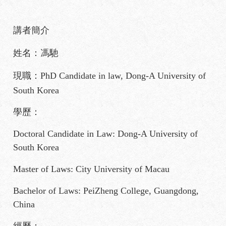
講者簡介
姓名：馮馳
現職：PhD Candidate in law, Dong-A University of
South Korea
學歷：
Doctoral Candidate in Law: Dong-A University of
South Korea
Master of Laws: City University of Macau
Bachelor of Laws: PeiZheng College, Guangdong,
China
經歷：