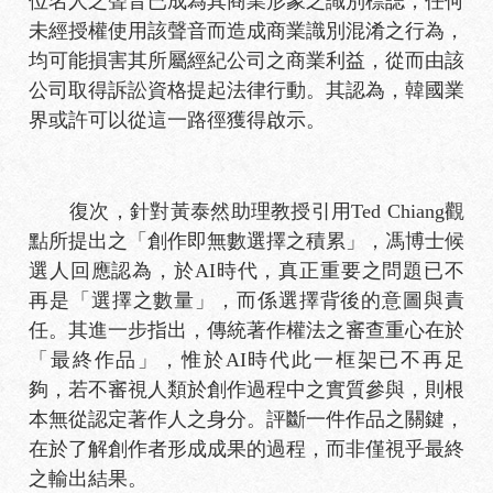
位名人之聲音已成為其商業形象之識別標誌，任何
未經授權使用該聲音而造成商業識別混淆之行為，
均可能損害其所屬經紀公司之商業利益，從而由該
公司取得訴訟資格提起法律行動。其認為，韓國業
界或許可以從這一路徑獲得啟示。
復次，針對黃泰然助理教授引用Ted Chiang觀
點所提出之「創作即無數選擇之積累」，馮博士候
選人回應認為，於AI時代，真正重要之問題已不
再是「選擇之數量」，而係選擇背後的意圖與責
任。其進一步指出，傳統著作權法之審查重心在於
「最終作品」，惟於AI時代此一框架已不再足
夠，若不審視人類於創作過程中之實質參與，則根
本無從認定著作人之身分。評斷一件作品之關鍵，
在於了解創作者形成成果的過程，而非僅視乎最終
之輸出結果。