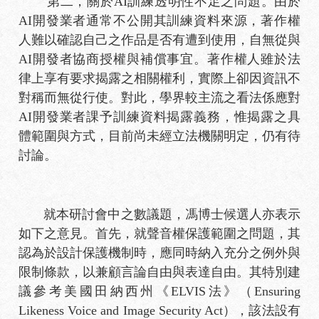
第二，關於AI訓練透明性不足之問題。由於
AI開發業者通常不公開其訓練資料來源，著作權
人難以確認自己之作品是否有遭到使用，自無從與
AI開發者協商授權與補償事宜。著作權人雖於法
律上享有要求揭露之相關權利，實際上卻因資訊不
對稱而無從行使。對此，學界較主流之看法係應對
AI開發業者課予訓練資料揭露義務，惟揭露之具
體範圍與方式，目前尚未經立法機關明定，仍有待
討論。
就本研討會中之數議題，馮博士候選人亦表示
如下之意見。首先，就聲音權保護範圍之問題，其
認為於設計保護機制時，應同時納入充分之例外與
限制條款，以兼顧言論自由與表達自由。其特別建
議參考美國田納西州《ELVIS法》（Ensuring
Likeness Voice and Image Security Act），該法設有