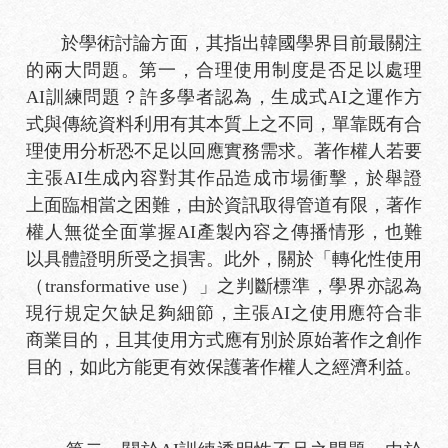
於學術討論方面，其指出韓國學界目前最關注
的兩大問題。第一，合理使用制度是否足以處理
AI訓練問題？許多學者認為，生成式AI之運作方
式與傳統資料利用有其本質上之不同，單靠既有合
理使用分析恐不足以回應實務需求。著作權人若要
主張AI生成內容對其作品造成市場衝擊，於舉證
上面臨相當之困難，由於資訊取得管道有限，著作
權人無從全面掌握AI產製內容之傳播情形，也難
以具體證明所受之損害。此外，關於「轉化性使用
（transformative use）」之判斷標準，學界亦認為
現行規定欠缺足夠細節，主張AI之使用應符合非
商業目的，且其使用方式應有別於原始著作之創作
目的，如此方能更有效保護著作權人之經濟利益。