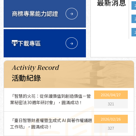
最新消息
商標專業能力認證
下載專區
Activity Record
活動紀錄
2026/04/27
「智慧的火花：從保護價值到創造價值－營
業秘密法30週年研討會」，圓滿成功！
321
2026/02/26
「臺日智慧財產權暨生成式 AI 與著作權議題
工作坊」，圓滿成功！
327