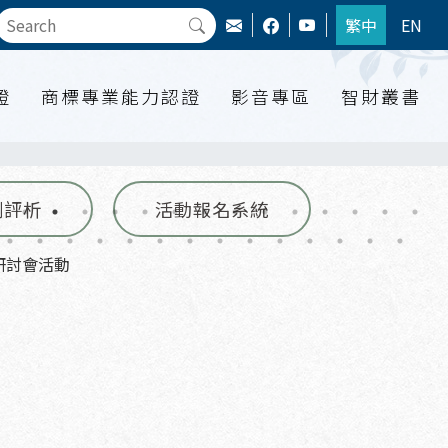
繁中
EN
證
商標專業能力認證
影音專區
智財叢書
例評析
活動報名系統